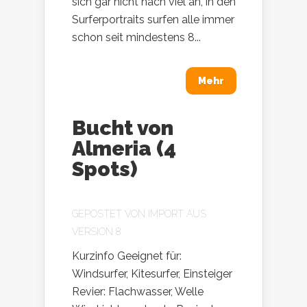
sich gar nicht nach viel an, in den
Surferportraits surfen alle immer
schon seit mindestens 8...
Mehr
Bucht von
Almeria (4
Spots)
GEPOSTET VON
IMPORT AUS
VERSION 8
Kurzinfo Geeignet für:
Windsurfer, Kitesurfer, Einsteiger
Revier: Flachwasser, Welle