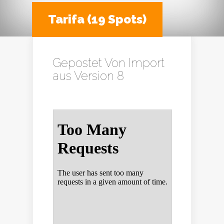
Tarifa (19 Spots)
Gepostet Von
Import
aus Version 8