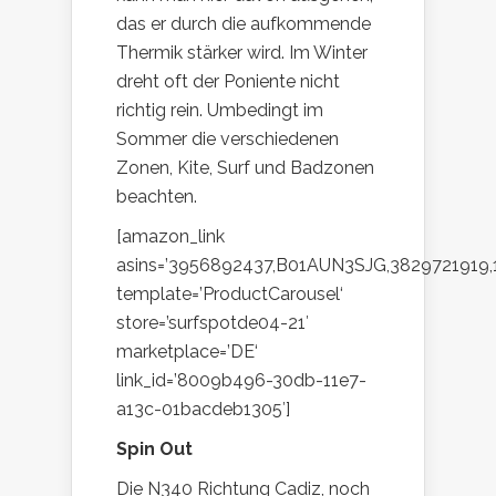
das er durch die aufkommende
Thermik stärker wird. Im Winter
dreht oft der Poniente nicht
richtig rein. Umbedingt im
Sommer die verschiedenen
Zonen, Kite, Surf und Badzonen
beachten.
[amazon_link
asins=’3956892437,B01AUN3SJG,3829721919
template=’ProductCarousel‘
store=’surfspotde04-21′
marketplace=’DE‘
link_id=’8009b496-30db-11e7-
a13c-01bacdeb1305′]
Spin Out
Die N340 Richtung Cadiz, noch