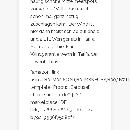
häufig schöne Mittelmeerspots
vor, wo die Welle dann auch
schon mal ganz heftig
zuschlagen kann. Der Wind ist
hier dann meist schräg auflandig
und 2 Bft. Weniger als in Tarifa.
Aber es gibt hier keine
Windgarantie wenn in Tarifa der
Levante bläst.
[amazon_link
asins=’B01M0N6O2R,B01M8KEUAY,B003N7T
template=’ProductCarousel‘
store=’surfspotde04-21′
marketplace=’DE‘
link_id=’662bd8fd-30db-11e7-
b79b-9536f7508ef7′]