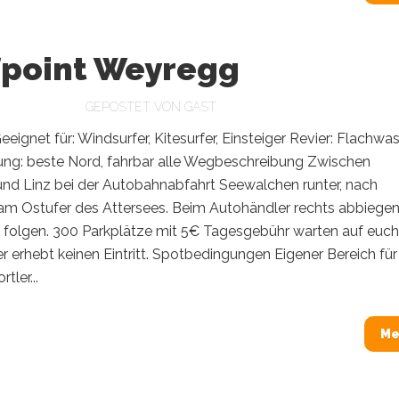
fpoint Weyregg
GEPOSTET VON
GAST
eeignet für: Windsurfer, Kitesurfer, Einsteiger Revier: Flachwa
ung: beste Nord, fahrbar alle Wegbeschreibung Zwischen
und Linz bei der Autobahnabfahrt Seewalchen runter, nach
m Ostufer des Attersees. Beim Autohändler rechts abbiege
folgen. 300 Parkplätze mit 5€ Tagesgebühr warten auf euch
r erhebt keinen Eintritt. Spotbedingungen Eigener Bereich für
tler...
Me