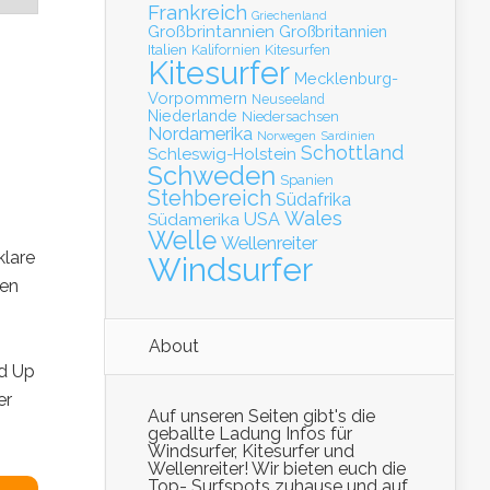
Frankreich
Griechenland
Großbrintannien
Großbritannien
Italien
Kalifornien
Kitesurfen
Kitesurfer
Mecklenburg-
Vorpommern
Neuseeland
Niederlande
Niedersachsen
Nordamerika
Norwegen
Sardinien
Schottland
Schleswig-Holstein
Schweden
Spanien
Stehbereich
Südafrika
Wales
Südamerika
USA
Welle
Wellenreiter
klare
Windsurfer
ten
About
d Up
er
Auf unseren Seiten gibt's die
geballte Ladung Infos für
Windsurfer, Kitesurfer und
Wellenreiter! Wir bieten euch die
Top- Surfspots zuhause und auf