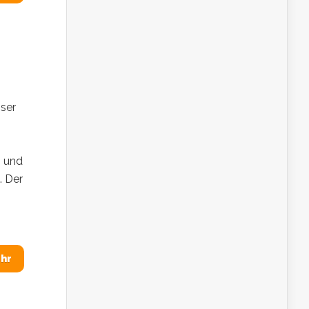
sser
n und
. Der
hr