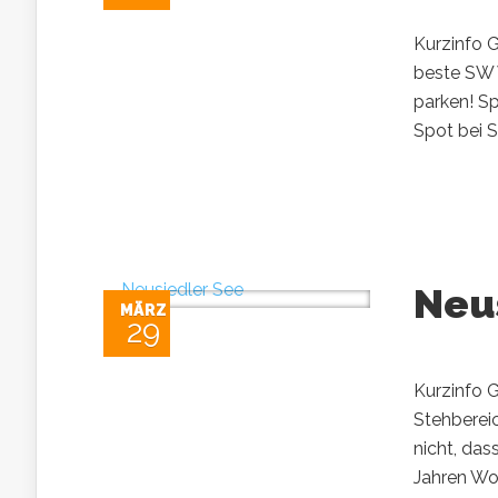
Kurzinfo G
beste SW 
parken! S
Spot bei S
Neu
MÄRZ
29
Kurzinfo G
Stehbereic
nicht, da
Jahren Wo