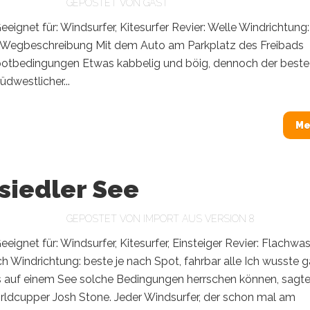
GEPOSTET VON
GAST
eeignet für: Windsurfer, Kitesurfer Revier: Welle Windrichtung:
Wegbeschreibung Mit dem Auto am Parkplatz des Freibads
potbedingungen Etwas kabbelig und böig, dennoch der beste
üdwestlicher...
Me
siedler See
GEPOSTET VON
IMPORT AUS VERSION 8
eeignet für: Windsurfer, Kitesurfer, Einsteiger Revier: Flachwas
h Windrichtung: beste je nach Spot, fahrbar alle Ich wusste g
ss auf einem See solche Bedingungen herrschen können, sagte
rldcupper Josh Stone. Jeder Windsurfer, der schon mal am