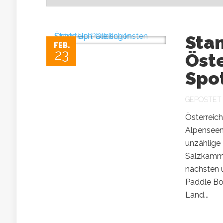
Stan
FEB.
23
Öste
Spo
GEPOSTET
Österreich
Alpenseen 
unzählige
Salzkammer
nächsten 
Paddle Bo
Land...