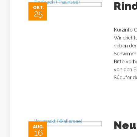
Rin
OKT.
25
Kurzinfo G
Windrichtu
neben dem 
Schwimmz
Bitte vorh
von den E
Südufer de
Neu
AUG.
16