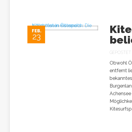
Kite
FEB.
23
beli
GEPOSTET
Obwohl Ös
entfernt l
bekanntest
Burgenlan
Achensee i
Möglichke
Kitesurfspo