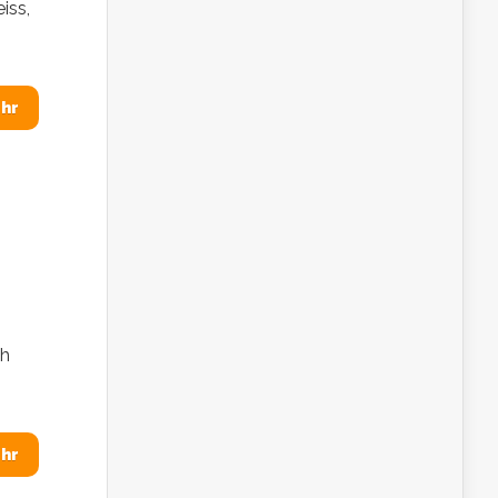
iss,
hr
ch
hr