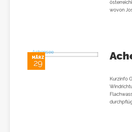
österreich
wovon Josh
Ach
MÄRZ
29
Kurzinfo G
Windricht
Flachwass
durchpflüg