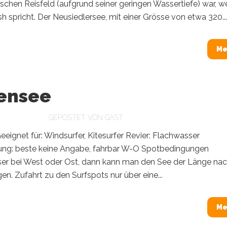
ischen Reisfeld (aufgrund seiner geringen Wassertiefe) war, we
 spricht. Der Neusiedlersee, mit einer Grösse von etwa 320...
Me
ensee
GEPOSTET VON
GAST
eeignet für: Windsurfer, Kitesurfer Revier: Flachwasser
ung: beste keine Angabe, fahrbar W-O Spotbedingungen
er bei West oder Ost, dann kann man den See der Länge na
en. Zufahrt zu den Surfspots nur über eine...
Me