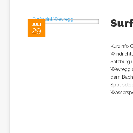
Sur
JULI
29
Kurzinfo G
Windricht
Salzburg 
Weyregg a
dem Bach 
Spot selbe
Wasserspor