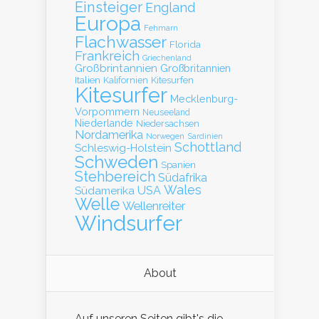
Einsteiger
England
Europa
Fehmarn
Flachwasser
Florida
Frankreich
Griechenland
Großbrintannien
Großbritannien
Italien
Kalifornien
Kitesurfen
Kitesurfer
Mecklenburg-
Vorpommern
Neuseeland
Niederlande
Niedersachsen
Nordamerika
Norwegen
Sardinien
Schottland
Schleswig-Holstein
Schweden
Spanien
Stehbereich
Südafrika
Wales
Südamerika
USA
Welle
Wellenreiter
Windsurfer
About
Auf unseren Seiten gibt's die