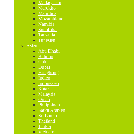
Madagaskar
Marokko
Mauritius
Mozambique
Namibia
Südafrika
Tansania
Tunesien
Asien
Abu Dhabi
Bahrain
China
Dubai
Hongkong
Indien
Indonesien
Katar
Malaysia
Oman
Philippinen
Saudi Arabien
Sri Lanka
Thailand
Türkei
Vietnam