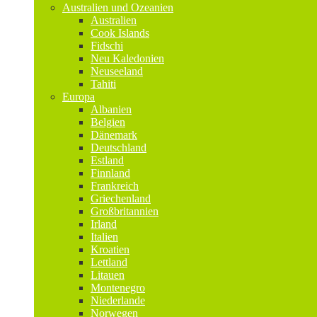
Australien und Ozeanien
Australien
Cook Islands
Fidschi
Neu Kaledonien
Neuseeland
Tahiti
Europa
Albanien
Belgien
Dänemark
Deutschland
Estland
Finnland
Frankreich
Griechenland
Großbritannien
Irland
Italien
Kroatien
Lettland
Litauen
Montenegro
Niederlande
Norwegen