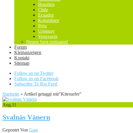
Brasilien
Chile
Ecuador
Kolumbien
Peru
Uruguay
Venezuela
Neuen Spot eintragen!
Forum
Kleinanzeigen
Kontakt
Sitemap
Follow us on Twitter
Follow us on Facebook
Subscribe To Rss Feed
Startseite
»
Artikel getaggt mit
"
Kitesurfer"
Aug.
11
Svalnäs Vänern
Gepostet Von
Gast