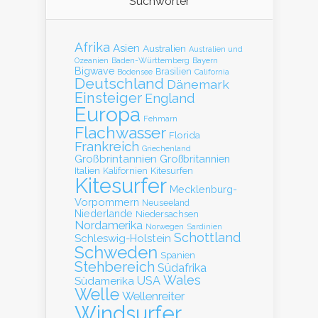
Suchwörter
Afrika
Asien
Australien
Australien und
Baden-Württemberg
Bayern
Ozeanien
Bigwave
Brasilien
Bodensee
California
Deutschland
Dänemark
Einsteiger
England
Europa
Fehmarn
Flachwasser
Florida
Frankreich
Griechenland
Großbrintannien
Großbritannien
Italien
Kalifornien
Kitesurfen
Kitesurfer
Mecklenburg-
Vorpommern
Neuseeland
Niederlande
Niedersachsen
Nordamerika
Norwegen
Sardinien
Schottland
Schleswig-Holstein
Schweden
Spanien
Stehbereich
Südafrika
Wales
Südamerika
USA
Welle
Wellenreiter
Windsurfer