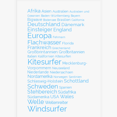
Afrika
Asien
Australien
Australien und
Baden-Württemberg
Bayern
Ozeanien
Bigwave
Brasilien
Bodensee
California
Deutschland
Dänemark
Einsteiger
England
Europa
Fehmarn
Flachwasser
Florida
Frankreich
Griechenland
Großbrintannien
Großbritannien
Italien
Kalifornien
Kitesurfen
Kitesurfer
Mecklenburg-
Vorpommern
Neuseeland
Niederlande
Niedersachsen
Nordamerika
Norwegen
Sardinien
Schottland
Schleswig-Holstein
Schweden
Spanien
Stehbereich
Südafrika
Wales
Südamerika
USA
Welle
Wellenreiter
Windsurfer