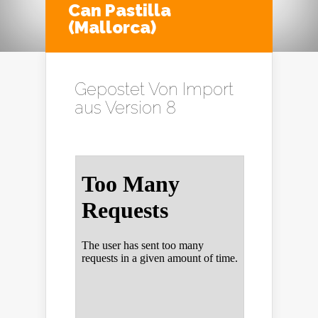
Can Pastilla
(Mallorca)
Gepostet Von
Import
aus Version 8