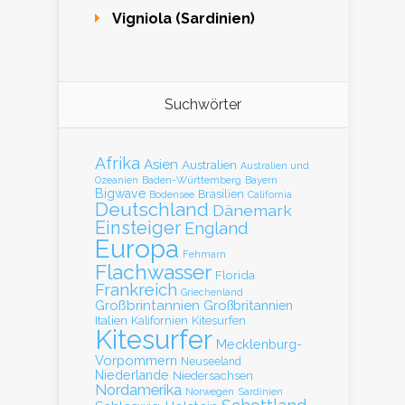
Vigniola (Sardinien)
Suchwörter
Afrika
Asien
Australien
Australien und
Baden-Württemberg
Bayern
Ozeanien
Bigwave
Brasilien
Bodensee
California
Deutschland
Dänemark
Einsteiger
England
Europa
Fehmarn
Flachwasser
Florida
Frankreich
Griechenland
Großbrintannien
Großbritannien
Italien
Kalifornien
Kitesurfen
Kitesurfer
Mecklenburg-
Vorpommern
Neuseeland
Niederlande
Niedersachsen
Nordamerika
Norwegen
Sardinien