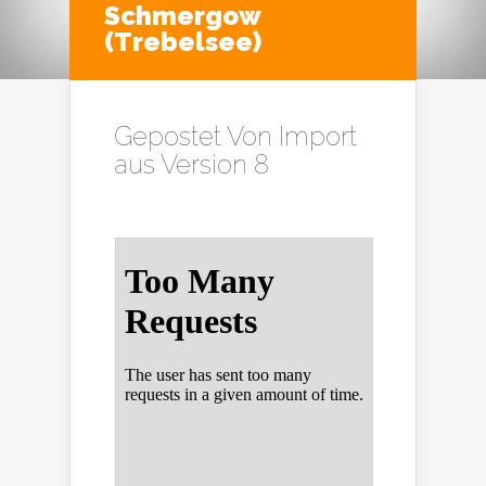
Schmergow
(Trebelsee)
Gepostet Von
Import
aus Version 8