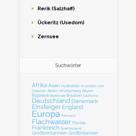
Rerik (Salzhaff)
Ückeritz (Usedom)
Zernsee
Suchwörter
Afrika
Asien
Australien
Australien und
Baden-Württemberg
Bayern
Ozeanien
Bigwave
Brasilien
Bodensee
California
Deutschland
Dänemark
Einsteiger
England
Europa
Fehmarn
Flachwasser
Florida
Frankreich
Griechenland
Großbrintannien
Großbritannien