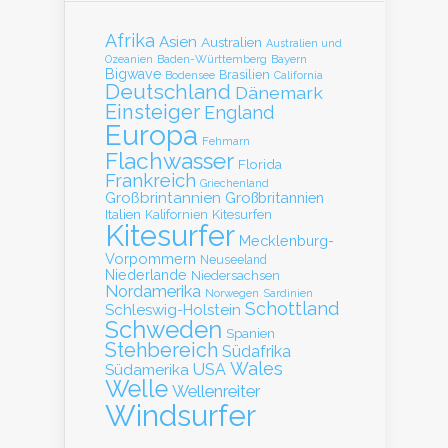
Afrika
Asien
Australien
Australien und
Baden-Württemberg
Bayern
Ozeanien
Bigwave
Brasilien
Bodensee
California
Deutschland
Dänemark
Einsteiger
England
Europa
Fehmarn
Flachwasser
Florida
Frankreich
Griechenland
Großbrintannien
Großbritannien
Italien
Kalifornien
Kitesurfen
Kitesurfer
Mecklenburg-
Vorpommern
Neuseeland
Niederlande
Niedersachsen
Nordamerika
Norwegen
Sardinien
Schottland
Schleswig-Holstein
Schweden
Spanien
Stehbereich
Südafrika
Wales
Südamerika
USA
Welle
Wellenreiter
Windsurfer