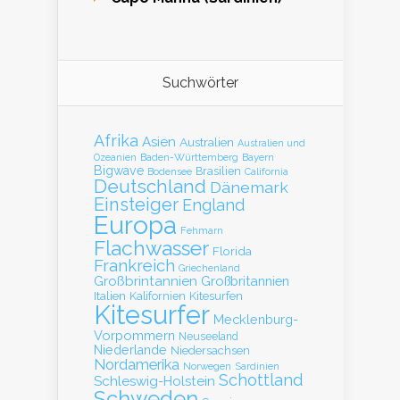
Suchwörter
Afrika
Asien
Australien
Australien und
Baden-Württemberg
Bayern
Ozeanien
Bigwave
Brasilien
Bodensee
California
Deutschland
Dänemark
Einsteiger
England
Europa
Fehmarn
Flachwasser
Florida
Frankreich
Griechenland
Großbrintannien
Großbritannien
Italien
Kalifornien
Kitesurfen
Kitesurfer
Mecklenburg-
Vorpommern
Neuseeland
Niederlande
Niedersachsen
Nordamerika
Norwegen
Sardinien
Schottland
Schleswig-Holstein
Schweden