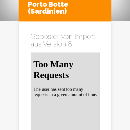
Porto Botte
(Sardinien)
Gepostet Von
Import
aus Version 8