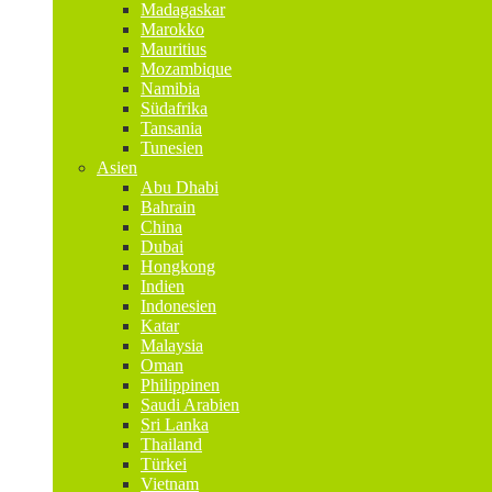
Madagaskar
Marokko
Mauritius
Mozambique
Namibia
Südafrika
Tansania
Tunesien
Asien
Abu Dhabi
Bahrain
China
Dubai
Hongkong
Indien
Indonesien
Katar
Malaysia
Oman
Philippinen
Saudi Arabien
Sri Lanka
Thailand
Türkei
Vietnam