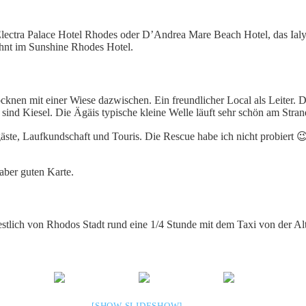
Electra Palace Hotel Rhodes oder D’Andrea Mare Beach Hotel, das Ialy
hnt im Sunshine Rhodes Hotel.
cknen mit einer Wiese dazwischen. Ein freundlicher Local als Leiter. Der
r sind Kiesel. Die Ägäis typische kleine Welle läuft sehr schön am Stran
gäste, Laufkundschaft und Touris. Die Rescue habe ich nicht probiert 
 aber guten Karte.
westlich von Rhodos Stadt rund eine 1/4 Stunde mit dem Taxi von der Alt
[SHOW SLIDESHOW]