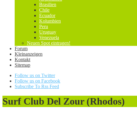
Brasilien
Chile
Ecuador
Kolumbien
Peru
Uruguay
Venezuela
Neuen Spot eintragen!
Forum
Kleinanzeigen
Kontakt
Sitemap
Follow us on Twitter
Follow us on Facebook
Subscribe To Rss Feed
Surf Club Del Zour (Rhodos)