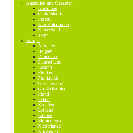
Australien und Ozeanien
Australien
Cook Islands
Fidschi
Neu Kaledonien
Neuseeland
Tahiti
Europa
Albanien
Belgien
Dänemark
Deutschland
Estland
Finnland
Frankreich
Griechenland
Großbritannien
Irland
Italien
Kroatien
Lettland
Litauen
Montenegro
Niederlande
Norwegen