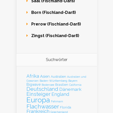
Saal (Fischland-Darß)
Born (Fischland-Darß)
Prerow (Fischland-Darß)
Zingst (Fischland-Darß)
Suchwörter
Afrika
Asien
Australien
Australien und
Baden-Württemberg
Bayern
Ozeanien
Bigwave
Brasilien
Bodensee
California
Deutschland
Dänemark
Einsteiger
England
Europa
Fehmarn
Flachwasser
Florida
Frankreich
Griechenland