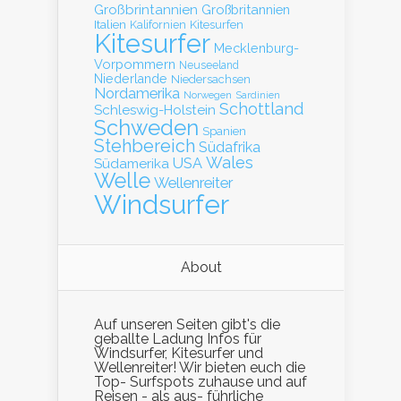
Großbrintannien
Großbritannien
Italien
Kalifornien
Kitesurfen
Kitesurfer
Mecklenburg-
Vorpommern
Neuseeland
Niederlande
Niedersachsen
Nordamerika
Norwegen
Sardinien
Schottland
Schleswig-Holstein
Schweden
Spanien
Stehbereich
Südafrika
Wales
Südamerika
USA
Welle
Wellenreiter
Windsurfer
About
Auf unseren Seiten gibt's die
geballte Ladung Infos für
Windsurfer, Kitesurfer und
Wellenreiter! Wir bieten euch die
Top- Surfspots zuhause und auf
Reisen - als aus- führliche