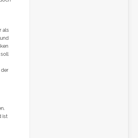
 als
 und
cken
soll
 der
en.
 ist