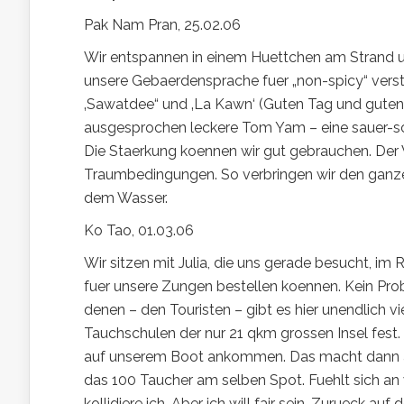
Pak Nam Pran, 25.02.06
Wir entspannen in einem Huettchen am Strand un
unsere Gebaerdensprache fuer „non-spicy“ vers
‚Sawatdee“ und ‚La Kawn‘ (Guten Tag und guten 
ausgesprochen leckere Tom Yam – eine sauer-sc
Die Staerkung koennen wir gut gebrauchen. Der
Traumbedingungen. So verbringen wir den ganze
dem Wasser.
Ko Tao, 01.03.06
Wir sitzen mit Julia, die uns gerade besucht, im
fuer unsere Zungen bestellen koennen. Kein Prob
denen – den Touristen – gibt es hier unendlich vi
Tauchschulen der nur 21 qkm grossen Insel fest.
auf unserem Boot ankommen. Das macht dann a
das 100 Taucher am selben Spot. Fuehlt sich an
kollidiere ich. Aber ich will fair sein. Zurueck 