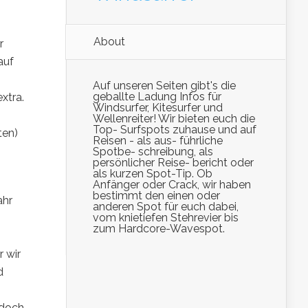
About
r
auf
Auf unseren Seiten gibt's die
geballte Ladung Infos für
xtra.
Windsurfer, Kitesurfer und
Wellenreiter! Wir bieten euch die
Top- Surfspots zuhause und auf
ten)
Reisen - als aus- führliche
Spotbe- schreibung, als
persönlicher Reise- bericht oder
als kurzen Spot-Tip. Ob
Anfänger oder Crack, wir haben
bestimmt den einen oder
ahr
anderen Spot für euch dabei,
vom knietiefen Stehrevier bis
zum Hardcore-Wavespot.
 wir
d
 doch