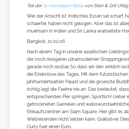
Teil der
11 monatigen Reise
von Sten & Grit Uhlig
Wer der Ansicht ist, indisches Essen sei scharf, h
schaerfer, haben nicht gelogen. Aber das ist alle
muehsam in Indien und Sri Lanka erarbeitete H
Bangkok, 21.02.06
Nach einem Tag in unserer asiatischen Lieblings
der noch riesigeren ultramodernen Shoppingkomp
gerade noch essbar. So dass wir den wirklich l
die Erlebnisse des Tages. Mit dem futuristischen
jahrhundertealten Palast und die groesste Budd
richtig legt die Faehre nie an. Das bedeutet, d
entsprechenden Pier springen. Sportlich! Ueber e
getrockneten Garnelen und weisswurstaehnlichem 
Einkaufszentren am Siam Square. Hier gibt es al
Weltreisenden nicht leisten kann. Quiklsilver, D
Curry fuer einen Euro.