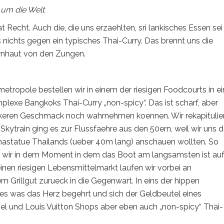
 um die Welt
at Recht. Auch die, die uns erzaehlten, sri lankisches Essen sei
s nichts gegen ein typisches Thai-Curry. Das brennt uns die
ornhaut von den Zungen.
metropole bestellen wir in einem der riesigen Foodcourts in e
lexe Bangkoks Thai-Curry „non-spicy“. Das ist scharf, aber
eckeren Geschmack noch wahrnehmen koennen. Wir rekapitulie
 Skytrain ging es zur Flussfaehre aus den 50ern, weil wir uns 
hastatue Thailands (ueber 40m lang) anschauen wollten. So
ass wir in dem Moment in dem das Boot am langsamsten ist au
inen riesigen Lebensmittelmarkt laufen wir vorbei an
Grillgut zurueck in die Gegenwart. In eins der hippen
les was das Herz begehrt und sich der Geldbeutel eines
iesel und Louis Vuitton Shops aber eben auch „non-spicy“ Thai-