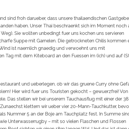
d sind froh darueber, dass unsere thailaendischen Gastgebe
tanden haben. Unser Thai beschraenkt sich im Moment noch 
Weg). Sie wollten unbedingt fuer uns kochen uns servieren
harfe Suppe mit Garnelen. Die getrockneten Chilis kommen e
 Wind ist naemlich gnaedig und verwoehnt uns mit
n Tag mit dem Kiteboard an den Fuessen im (ich) und auf (S
 Restaurant und ueberlegen, ob wir das gruene Curry ohne Gef
lem! Hier wird fuer uns Touristen gekocht – gewuerzfrei! Von
ele. Das stellen wir bei unserem Tauchausflug mit einer der 38
 Zunaechst klettern wir ueber vier 20-Mann-Tauchkutter, bevor
ls Nummer 5 an der Boje am Tauchplatz fest. In Summe sin
 wie Unterwasserrugby – mit so vielen Flaschen und Flossen
auf dem Boot sichten wir einen 18m langen Wal. Und das ist dann