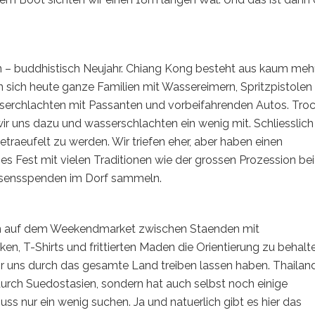
 – buddhistisch Neujahr. Chiang Kong besteht aus kaum mehr
 sich heute ganze Familien mit Wassereimern, Spritzpistolen
sserchlachten mit Passanten und vorbeifahrenden Autos. Tro
ir uns dazu und wasserschlachten ein wenig mit. Schliesslich 
traeufelt zu werden. Wir triefen eher, aber haben einen
ses Fest mit vielen Traditionen wie der grossen Prozession bei
sensspenden im Dorf sammeln.
hen auf dem Weekendmarket zwischen Staenden mit
ken, T-Shirts und frittierten Maden die Orientierung zu behalt
wir uns durch das gesamte Land treiben lassen haben. Thailand
durch Suedostasien, sondern hat auch selbst noch einige
s nur ein wenig suchen. Ja und natuerlich gibt es hier das