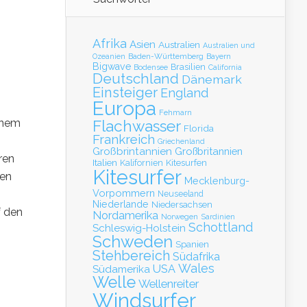
Afrika
Asien
Australien
Australien und
Baden-Württemberg
Bayern
Ozeanien
Bigwave
Brasilien
Bodensee
California
Deutschland
Dänemark
Einsteiger
England
Europa
Fehmarn
inem
Flachwasser
Florida
Frankreich
Griechenland
Großbrintannien
Großbritannien
ren
Italien
Kalifornien
Kitesurfen
Kitesurfer
den
Mecklenburg-
Vorpommern
Neuseeland
Niederlande
Niedersachsen
f den
Nordamerika
Norwegen
Sardinien
Schottland
Schleswig-Holstein
Schweden
Spanien
Stehbereich
Südafrika
Wales
Südamerika
USA
Welle
Wellenreiter
Windsurfer