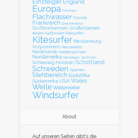
Einsteiger
England
Europa
Fehmarn
Flachwasser
Florida
Frankreich
Griechenland
Großbrintannien
Großbritannien
Italien
Kalifornien
Kitesurfen
Kitesurfer
Mecklenburg-
Vorpommern
Neuseeland
Niederlande
Niedersachsen
Nordamerika
Norwegen
Sardinien
Schottland
Schleswig-Holstein
Schweden
Spanien
Stehbereich
Südafrika
Wales
Südamerika
USA
Welle
Wellenreiter
Windsurfer
About
Auf unseren Seiten gibt's die