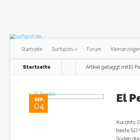
Startseite
Surfspots
Forum
Kleinanzeige
Startseite
Artikel getaggt mit
El Pe
El P
SEP.
04
Kurzinfo G
beste SO 
Süden durc