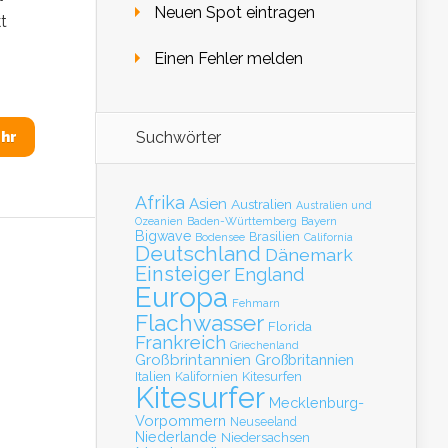
Neuen Spot eintragen
t
Einen Fehler melden
Suchwörter
hr
Afrika
Asien
Australien
Australien und
Baden-Württemberg
Bayern
Ozeanien
Bigwave
Brasilien
Bodensee
California
Deutschland
Dänemark
Einsteiger
England
Europa
Fehmarn
Flachwasser
Florida
Frankreich
Griechenland
Großbrintannien
Großbritannien
Italien
Kalifornien
Kitesurfen
Kitesurfer
Mecklenburg-
Vorpommern
Neuseeland
Niederlande
Niedersachsen