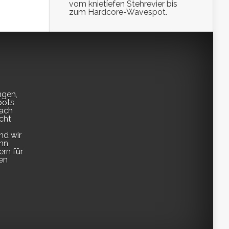
vom knietiefen Stehrevier bis
zum Hardcore-Wavespot.
ngen,
pots
fach
cht
nd wir
enn
ern für
en