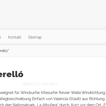
n
Kontakt
Sitemap
rello"
erelló
GEPOSTET VON
GAST
eeignet für: Windsurfer, Kitesurfer Revier: Welle Windrichtung:
Wegbeschreibung Einfach von Valencia (Stadt) aus Richtung
h den Nationalpark „La Albufera“ durch. Kurz vor dem Ort „E