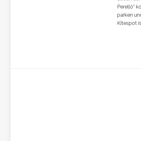
Perelló“ k
parken un
Kitespot is