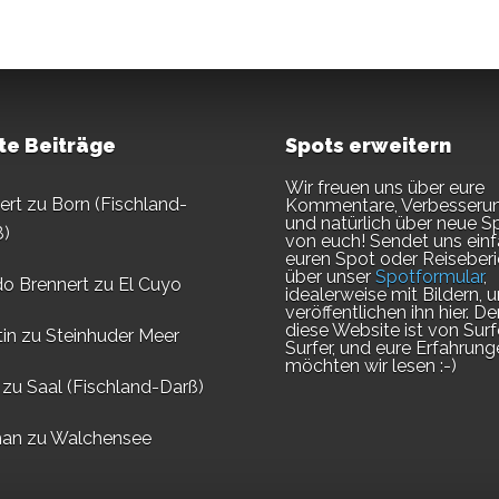
te Beiträge
Spots erweitern
Wir freuen uns über eure
ert
zu
Born (Fischland-
Kommentare, Verbesseru
und natürlich über neue S
ß)
von euch! Sendet uns ein
euren Spot oder Reiseberi
über unser
Spotformular
,
do Brennert
zu
El Cuyo
idealerweise mit Bildern, u
veröffentlichen ihn hier. D
diese Website ist von Surf
in
zu
Steinhuder Meer
Surfer, und eure Erfahrung
möchten wir lesen :-)
zu
Saal (Fischland-Darß)
an
zu
Walchensee