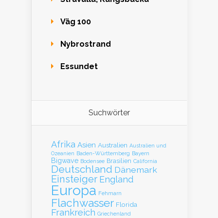
Väg 100
Nybrostrand
Essundet
Suchwörter
Afrika
Asien
Australien
Australien und
Baden-Württemberg
Bayern
Ozeanien
Bigwave
Brasilien
Bodensee
California
Deutschland
Dänemark
Einsteiger
England
Europa
Fehmarn
Flachwasser
Florida
Frankreich
Griechenland