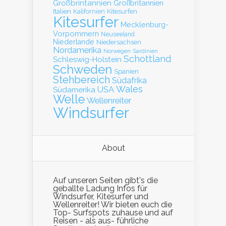
Großbrintannien
Großbritannien
Italien
Kalifornien
Kitesurfen
Kitesurfer
Mecklenburg-
Vorpommern
Neuseeland
Niederlande
Niedersachsen
Nordamerika
Norwegen
Sardinien
Schottland
Schleswig-Holstein
Schweden
Spanien
Stehbereich
Südafrika
Wales
Südamerika
USA
Welle
Wellenreiter
Windsurfer
About
Auf unseren Seiten gibt's die
geballte Ladung Infos für
Windsurfer, Kitesurfer und
Wellenreiter! Wir bieten euch die
Top- Surfspots zuhause und auf
Reisen - als aus- führliche