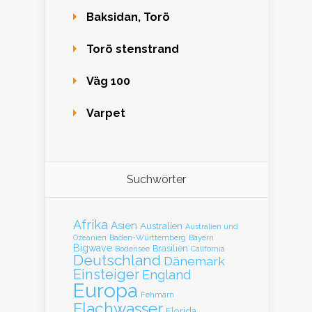
Baksidan, Torö
Torö stenstrand
Väg 100
Varpet
Suchwörter
Afrika
Asien
Australien
Australien und
Baden-Württemberg
Bayern
Ozeanien
Bigwave
Brasilien
Bodensee
California
Deutschland
Dänemark
Einsteiger
England
Europa
Fehmarn
Flachwasser
Florida