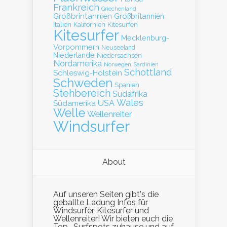
Frankreich
Griechenland
Großbrintannien
Großbritannien
Italien
Kalifornien
Kitesurfen
Kitesurfer
Mecklenburg-
Vorpommern
Neuseeland
Niederlande
Niedersachsen
Nordamerika
Norwegen
Sardinien
Schottland
Schleswig-Holstein
Schweden
Spanien
Stehbereich
Südafrika
Wales
Südamerika
USA
Welle
Wellenreiter
Windsurfer
About
Auf unseren Seiten gibt's die
geballte Ladung Infos für
Windsurfer, Kitesurfer und
Wellenreiter! Wir bieten euch die
Top- Surfspots zuhause und auf