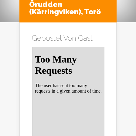
Örudden
(Kärringviken), Torö
Gepostet Von
Gast