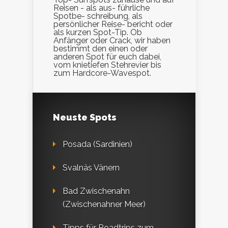
Reisen - als aus- führliche
Spotbe- schreibung, als
persönlicher Reise- bericht oder
als kurzen Spot-Tip. Ob
Anfänger oder Crack, wir haben
bestimmt den einen oder
anderen Spot für euch dabei,
vom knietiefen Stehrevier bis
zum Hardcore-Wavespot.
Neuste Spots
Posada (Sardinien)
Svalnäs Vänern
Bad Zwischenahn
(Zwischenahner Meer)
Tipps für Roadtrips zum