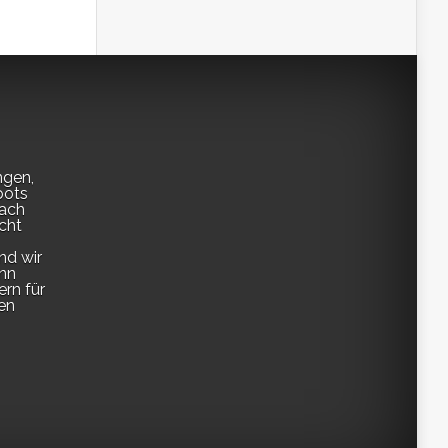
ngen,
pots
fach
cht
nd wir
enn
ern für
en