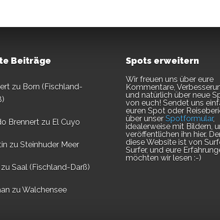
te Beiträge
Spots erweitern
Wir freuen uns über eure
ert
zu
Born (Fischland-
Kommentare, Verbesseru
und natürlich über neue S
ß)
von euch! Sendet uns ein
euren Spot oder Reiseberi
über unser
Spotformular
,
do Brennert
zu
El Cuyo
idealerweise mit Bildern, u
veröffentlichen ihn hier. D
diese Website ist von Surf
in
zu
Steinhuder Meer
Surfer, und eure Erfahrung
möchten wir lesen :-)
zu
Saal (Fischland-Darß)
an
zu
Walchensee