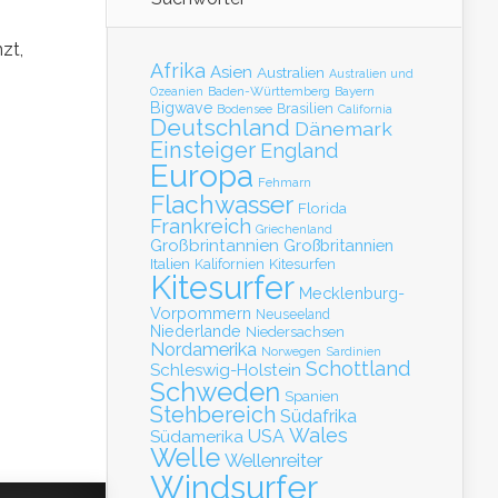
zt,
Afrika
Asien
Australien
Australien und
Baden-Württemberg
Bayern
Ozeanien
Bigwave
Brasilien
Bodensee
California
Deutschland
Dänemark
Einsteiger
England
Europa
Fehmarn
Flachwasser
Florida
Frankreich
Griechenland
Großbrintannien
Großbritannien
Italien
Kalifornien
Kitesurfen
Kitesurfer
Mecklenburg-
Vorpommern
Neuseeland
Niederlande
Niedersachsen
Nordamerika
Norwegen
Sardinien
Schottland
Schleswig-Holstein
Schweden
Spanien
Stehbereich
Südafrika
Wales
Südamerika
USA
Welle
Wellenreiter
Windsurfer