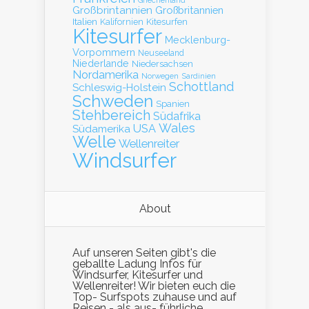
Griechenland
Großbrintannien
Großbritannien
Italien
Kalifornien
Kitesurfen
Kitesurfer
Mecklenburg-
Vorpommern
Neuseeland
Niederlande
Niedersachsen
Nordamerika
Norwegen
Sardinien
Schottland
Schleswig-Holstein
Schweden
Spanien
Stehbereich
Südafrika
Wales
Südamerika
USA
Welle
Wellenreiter
Windsurfer
About
Auf unseren Seiten gibt's die
geballte Ladung Infos für
Windsurfer, Kitesurfer und
Wellenreiter! Wir bieten euch die
Top- Surfspots zuhause und auf
Reisen - als aus- führliche