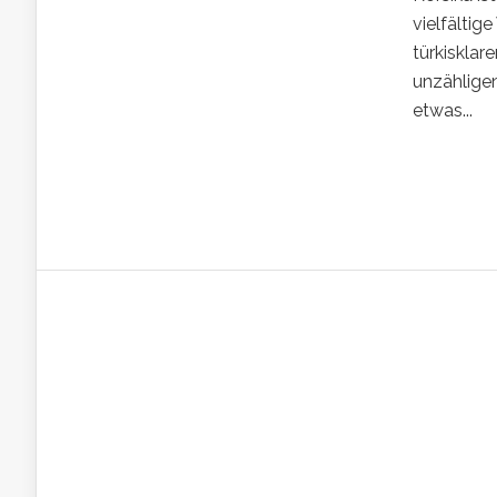
vielfälti
türkisklar
unzählige
etwas...