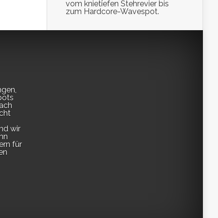
vom knietiefen Stehrevier bis
zum Hardcore-Wavespot.
ngen,
pots
fach
cht
nd wir
enn
ern für
en