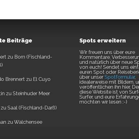
te Beiträge
Spots erweitern
Wir freuen uns über eure
ert
zu
Born (Fischland-
Kommentare, Verbesseru
und natürlich über neue S
ß)
von euch! Sendet uns ein
euren Spot oder Reiseberi
über unser
Spotformular
,
do Brennert
zu
El Cuyo
idealerweise mit Bildern, u
veröffentlichen ihn hier. D
diese Website ist von Surf
in
zu
Steinhuder Meer
Surfer, und eure Erfahrung
möchten wir lesen :-)
zu
Saal (Fischland-Darß)
an
zu
Walchensee