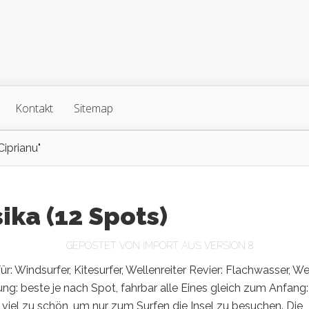
Kontakt
Sitemap
Ciprianu"
ika (12 Spots)
GEPOSTET VON
IMPORT AUS VERSION 8
ür: Windsurfer, Kitesurfer, Wellenreiter Revier: Flachwasser, We
ng: beste je nach Spot, fahrbar alle Eines gleich zum Anfang:
t viel zu schön, um nur zum Surfen die Insel zu besuchen. Die