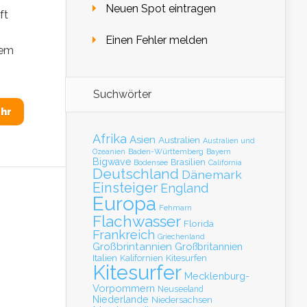
Neuen Spot eintragen
ft
Einen Fehler melden
nem
Suchwörter
hr
Afrika
Asien
Australien
Australien und
Baden-Württemberg
Bayern
Ozeanien
Bigwave
Brasilien
Bodensee
California
Deutschland
Dänemark
Einsteiger
England
Europa
Fehmarn
Flachwasser
Florida
Frankreich
Griechenland
Großbrintannien
Großbritannien
Italien
Kalifornien
Kitesurfen
Kitesurfer
Mecklenburg-
Vorpommern
Neuseeland
Niederlande
Niedersachsen