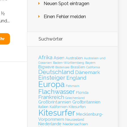
Neuen Spot eintragen
1 ½
Einen Fehler melden
nd...
Suchwörter
hr
Afrika
Asien
Australien
Australien und
Baden-Württemberg
Bayern
Ozeanien
Bigwave
Brasilien
Bodensee
California
Deutschland
Dänemark
Einsteiger
England
Europa
Fehmarn
Flachwasser
Florida
Frankreich
Griechenland
Großbrintannien
Großbritannien
Italien
Kalifornien
Kitesurfen
Kitesurfer
Mecklenburg-
Vorpommern
Neuseeland
Niederlande
Niedersachsen