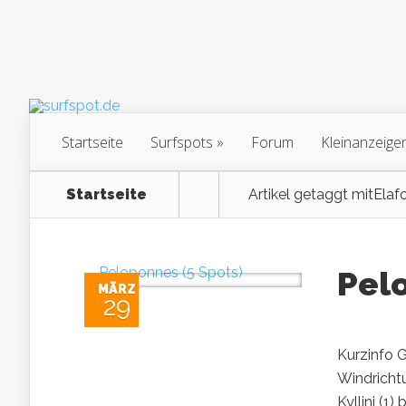
Startseite
Surfspots
Forum
Kleinanzeige
Startseite
Artikel getaggt mit
Elaf
Pelo
MÄRZ
29
Kurzinfo G
Windricht
Kyllini (1)