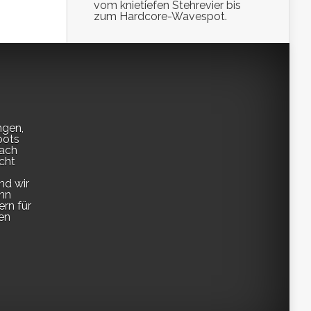
vom knietiefen Stehrevier bis
zum Hardcore-Wavespot.
ngen,
pots
fach
cht
nd wir
enn
ern für
en