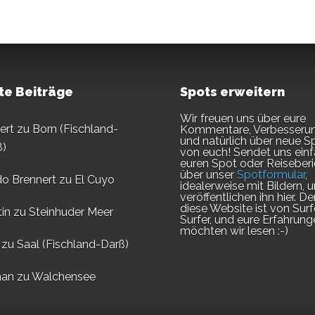
te Beiträge
Spots erweitern
Wir freuen uns über eure
ert
zu
Born (Fischland-
Kommentare, Verbesseru
und natürlich über neue S
ß)
von euch! Sendet uns ein
euren Spot oder Reiseberi
über unser
Spotformular
,
do Brennert
zu
El Cuyo
idealerweise mit Bildern, u
veröffentlichen ihn hier. D
diese Website ist von Surf
in
zu
Steinhuder Meer
Surfer, und eure Erfahrung
möchten wir lesen :-)
zu
Saal (Fischland-Darß)
an
zu
Walchensee