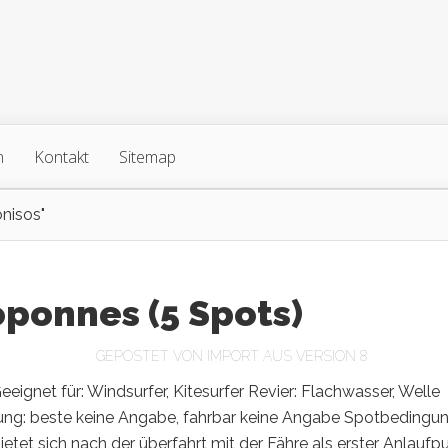
n
Kontakt
Sitemap
onisos"
ponnes (5 Spots)
GEPOSTET VON
IMPORT AUS VERSION 8
eeignet für: Windsurfer, Kitesurfer Revier: Flachwasser, Welle
ung: beste keine Angabe, fahrbar keine Angabe Spotbedingu
 bietet sich nach der überfahrt mit der Fähre als erster Anlaufp