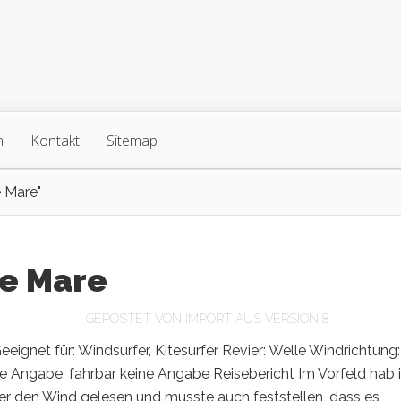
n
Kontakt
Sitemap
e Mare"
le Mare
GEPOSTET VON
IMPORT AUS VERSION 8
eeignet für: Windsurfer, Kitesurfer Revier: Welle Windrichtung:
e Angabe, fahrbar keine Angabe Reisebericht Im Vorfeld hab 
er den Wind gelesen und musste auch feststellen, dass es