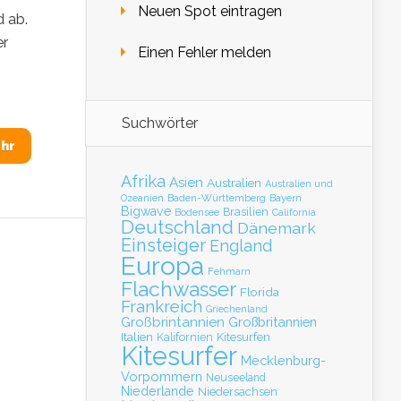
Neuen Spot eintragen
 ab.
er
Einen Fehler melden
Suchwörter
hr
Afrika
Asien
Australien
Australien und
Baden-Württemberg
Bayern
Ozeanien
Bigwave
Brasilien
Bodensee
California
Deutschland
Dänemark
Einsteiger
England
Europa
Fehmarn
Flachwasser
Florida
Frankreich
Griechenland
Großbrintannien
Großbritannien
Italien
Kalifornien
Kitesurfen
Kitesurfer
Mecklenburg-
Vorpommern
Neuseeland
Niederlande
Niedersachsen