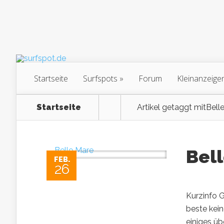
Startseite
Surfspots
Forum
Kleinanzeige
Startseite
Artikel getaggt mit
Bell
Bel
FEB.
26
Kurzinfo G
beste kein
einiges üb