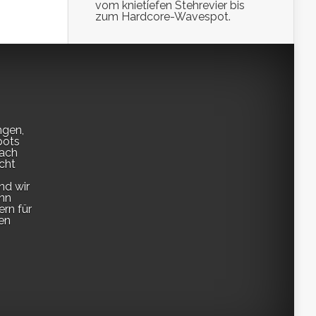
vom knietiefen Stehrevier bis
zum Hardcore-Wavespot.
ngen,
pots
fach
cht
nd wir
enn
ern für
en