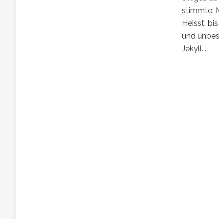
stimmte: 
Heisst, bi
und unbest
Jekyll...