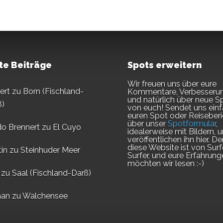
te Beiträge
Spots erweitern
Wir freuen uns über eure
ert
zu
Born (Fischland-
Kommentare, Verbesseru
und natürlich über neue S
ß)
von euch! Sendet uns ein
euren Spot oder Reiseberi
über unser
Spotformular
,
do Brennert
zu
El Cuyo
idealerweise mit Bildern, u
veröffentlichen ihn hier. D
diese Website ist von Surf
in
zu
Steinhuder Meer
Surfer, und eure Erfahrung
möchten wir lesen :-)
zu
Saal (Fischland-Darß)
an
zu
Walchensee