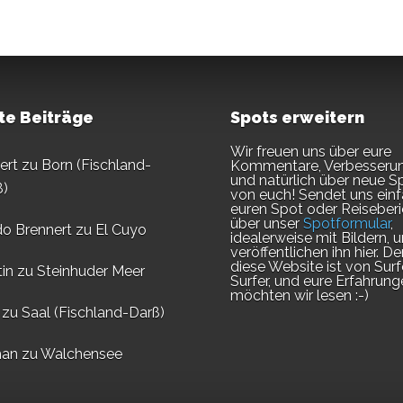
te Beiträge
Spots erweitern
Wir freuen uns über eure
ert
zu
Born (Fischland-
Kommentare, Verbesseru
und natürlich über neue S
ß)
von euch! Sendet uns ein
euren Spot oder Reiseberi
über unser
Spotformular
,
do Brennert
zu
El Cuyo
idealerweise mit Bildern, u
veröffentlichen ihn hier. D
diese Website ist von Surf
in
zu
Steinhuder Meer
Surfer, und eure Erfahrung
möchten wir lesen :-)
zu
Saal (Fischland-Darß)
an
zu
Walchensee