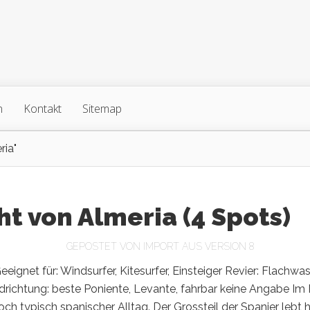
n
Kontakt
Sitemap
ria"
t von Almeria (4 Spots)
GEPOSTET VON
IMPORT AUS VERSION 8
eeignet für: Windsurfer, Kitesurfer, Einsteiger Revier: Flachwas
richtung: beste Poniente, Levante, fahrbar keine Angabe Im 
och typisch spanischer Alltag. Der Grossteil der Spanier lebt h