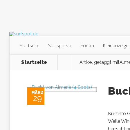
Startseite
Surfspots
Forum
Kleinanzeige
Startseite
Artikel getaggt mit
Alme
Buch
MÄRZ
29
Kurzinfo G
Welle Wind
herrscht n