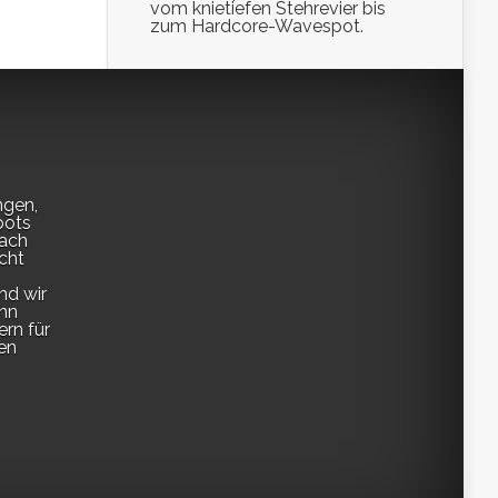
vom knietiefen Stehrevier bis
zum Hardcore-Wavespot.
ngen,
pots
fach
cht
nd wir
enn
ern für
en