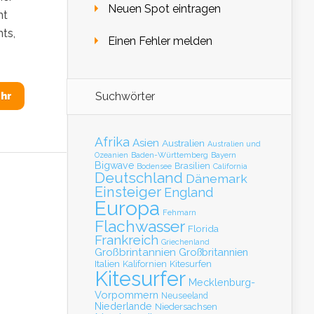
Neuen Spot eintragen
nt
ts,
Einen Fehler melden
Suchwörter
hr
Afrika
Asien
Australien
Australien und
Baden-Württemberg
Bayern
Ozeanien
Bigwave
Brasilien
Bodensee
California
Deutschland
Dänemark
Einsteiger
England
Europa
Fehmarn
Flachwasser
Florida
Frankreich
Griechenland
Großbrintannien
Großbritannien
Italien
Kalifornien
Kitesurfen
Kitesurfer
Mecklenburg-
Vorpommern
Neuseeland
Niederlande
Niedersachsen