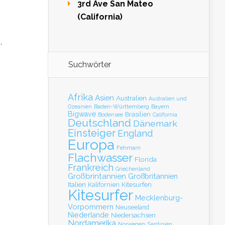
3rd Ave San Mateo
(California)
,
Suchwörter
Afrika
Asien
Australien
Australien und
Baden-Württemberg
Bayern
Ozeanien
Bigwave
Brasilien
Bodensee
California
Deutschland
Dänemark
Einsteiger
England
Europa
Fehmarn
Flachwasser
Florida
Frankreich
Griechenland
Großbrintannien
Großbritannien
Italien
Kalifornien
Kitesurfen
Kitesurfer
Mecklenburg-
Vorpommern
Neuseeland
Niederlande
Niedersachsen
Nordamerika
Norwegen
Sardinien