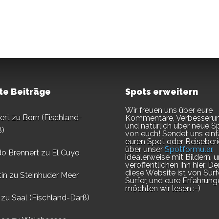
te Beiträge
Spots erweitern
Wir freuen uns über eure
ert
zu
Born (Fischland-
Kommentare, Verbesseru
und natürlich über neue S
ß)
von euch! Sendet uns ein
euren Spot oder Reiseberi
über unser
Spotformular
,
do Brennert
zu
El Cuyo
idealerweise mit Bildern, u
veröffentlichen ihn hier. D
diese Website ist von Surf
in
zu
Steinhuder Meer
Surfer, und eure Erfahrung
möchten wir lesen :-)
zu
Saal (Fischland-Darß)