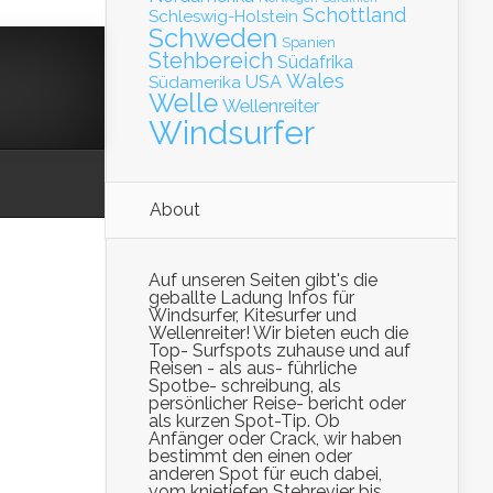
Schottland
Schleswig-Holstein
Schweden
Spanien
Stehbereich
Südafrika
Wales
Südamerika
USA
Welle
Wellenreiter
Windsurfer
About
Auf unseren Seiten gibt's die
geballte Ladung Infos für
Windsurfer, Kitesurfer und
Wellenreiter! Wir bieten euch die
Top- Surfspots zuhause und auf
Reisen - als aus- führliche
Spotbe- schreibung, als
persönlicher Reise- bericht oder
als kurzen Spot-Tip. Ob
Anfänger oder Crack, wir haben
bestimmt den einen oder
anderen Spot für euch dabei,
vom knietiefen Stehrevier bis