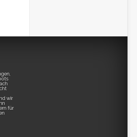
ngen,
pots
fach
cht
nd wir
enn
ern für
en