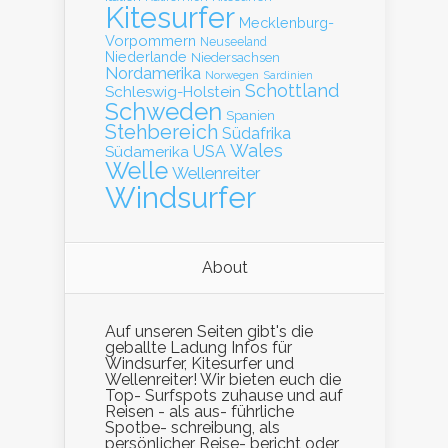
Kitesurfer
Mecklenburg-
Vorpommern
Neuseeland
Niederlande
Niedersachsen
Nordamerika
Norwegen
Sardinien
Schottland
Schleswig-Holstein
Schweden
Spanien
Stehbereich
Südafrika
Wales
Südamerika
USA
Welle
Wellenreiter
Windsurfer
About
Auf unseren Seiten gibt's die
geballte Ladung Infos für
Windsurfer, Kitesurfer und
Wellenreiter! Wir bieten euch die
Top- Surfspots zuhause und auf
Reisen - als aus- führliche
Spotbe- schreibung, als
persönlicher Reise- bericht oder