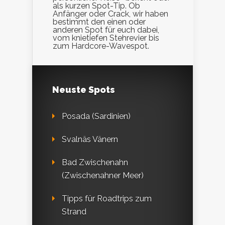
als kurzen Spot-Tip. Ob
Anfänger oder Crack, wir haben
bestimmt den einen oder
anderen Spot für euch dabei,
vom knietiefen Stehrevier bis
zum Hardcore-Wavespot.
Neuste Spots
Posada (Sardinien)
Svalnäs Vänern
Bad Zwischenahn
(Zwischenahner Meer)
Tipps für Roadtrips zum
Strand