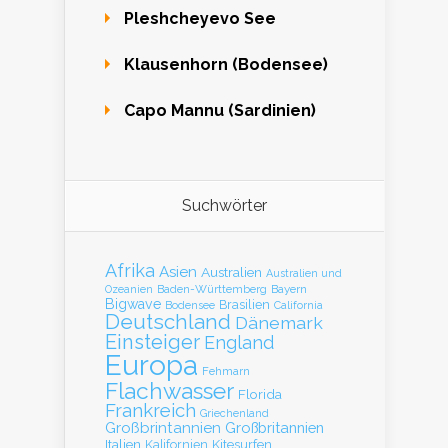
Pleshcheyevo See
Klausenhorn (Bodensee)
Capo Mannu (Sardinien)
Suchwörter
Afrika
Asien
Australien
Australien und
Baden-Württemberg
Bayern
Ozeanien
Bigwave
Brasilien
Bodensee
California
Deutschland
Dänemark
Einsteiger
England
Europa
Fehmarn
Flachwasser
Florida
Frankreich
Griechenland
Großbrintannien
Großbritannien
Italien
Kalifornien
Kitesurfen