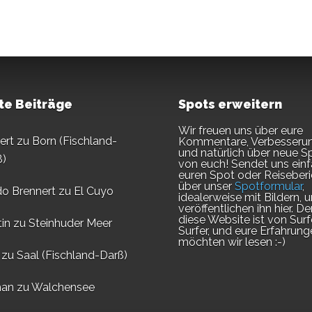
te Beiträge
Spots erweitern
Wir freuen uns über eure
ert
zu
Born (Fischland-
Kommentare, Verbesseru
und natürlich über neue S
ß)
von euch! Sendet uns ein
euren Spot oder Reiseberi
über unser
Spotformular
,
do Brennert
zu
El Cuyo
idealerweise mit Bildern, u
veröffentlichen ihn hier. D
diese Website ist von Surf
in
zu
Steinhuder Meer
Surfer, und eure Erfahrung
möchten wir lesen :-)
zu
Saal (Fischland-Darß)
an
zu
Walchensee