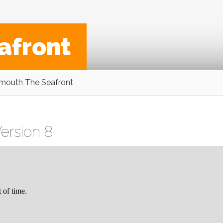
afront
mouth The Seafront
ersion 8