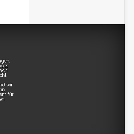
ngen,
pots
fach
cht
nd wir
enn
ern für
en