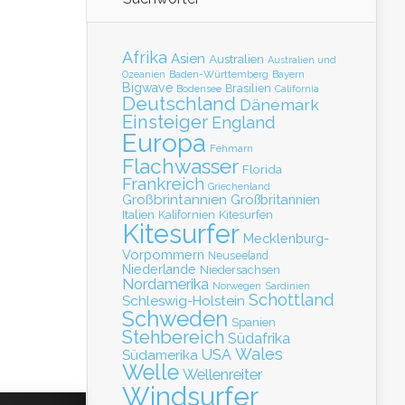
Afrika
Asien
Australien
Australien und
Baden-Württemberg
Bayern
Ozeanien
Bigwave
Brasilien
Bodensee
California
Deutschland
Dänemark
Einsteiger
England
Europa
Fehmarn
Flachwasser
Florida
Frankreich
Griechenland
Großbrintannien
Großbritannien
Italien
Kalifornien
Kitesurfen
Kitesurfer
Mecklenburg-
Vorpommern
Neuseeland
Niederlande
Niedersachsen
Nordamerika
Norwegen
Sardinien
Schottland
Schleswig-Holstein
Schweden
Spanien
Stehbereich
Südafrika
Wales
Südamerika
USA
Welle
Wellenreiter
Windsurfer