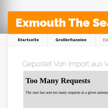
Exmouth The Se
Startseite
Großbritannien
Ex
Gepostet Von
Import aus V