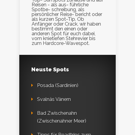
Reisen - als aus- führliche
Spotbe- schreibung, als
persönlicher Reise- bericht oder
als kurzen Spot-Tip. Ob
Anfänger oder Crack, wir haben
bestimmt den einen oder
anderen Spot für euch dabei,
vom knietiefen Stehrevier bis
zum Hardcore-Wavespot.
Neuste Spots
Posada (Sardinien)
Svalnäs Vänern
Bad Zwischenahn
(Zwischenahner Meer)
Tipps für Roadtrips zum