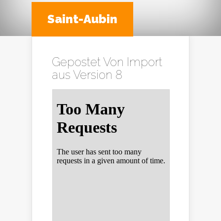
Saint-Aubin
Gepostet Von
Import
aus Version 8