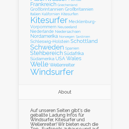
Frankreich
Griechenland
Großbrintannien
Großbritannien
Italien
Kalifornien
Kitesurfen
Kitesurfer
Mecklenburg-
Vorpommern
Neuseeland
Niederlande
Niedersachsen
Nordamerika
Norwegen
Sardinien
Schottland
Schleswig-Holstein
Schweden
Spanien
Stehbereich
Südafrika
Wales
Südamerika
USA
Welle
Wellenreiter
Windsurfer
About
Auf unseren Seiten gibt's die
geballte Ladung Infos für
Windsurfer, Kitesurfer und
Wellenreiter! Wir bieten euch die
Top- Surfspots zuhause und auf