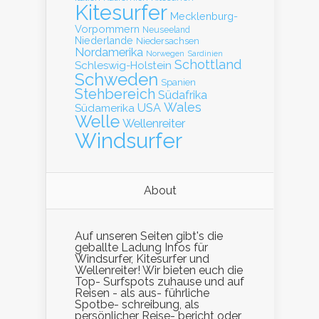
Kitesurfer
Mecklenburg-
Vorpommern
Neuseeland
Niederlande
Niedersachsen
Nordamerika
Norwegen
Sardinien
Schottland
Schleswig-Holstein
Schweden
Spanien
Stehbereich
Südafrika
Wales
Südamerika
USA
Welle
Wellenreiter
Windsurfer
About
Auf unseren Seiten gibt's die
geballte Ladung Infos für
Windsurfer, Kitesurfer und
Wellenreiter! Wir bieten euch die
Top- Surfspots zuhause und auf
Reisen - als aus- führliche
Spotbe- schreibung, als
persönlicher Reise- bericht oder