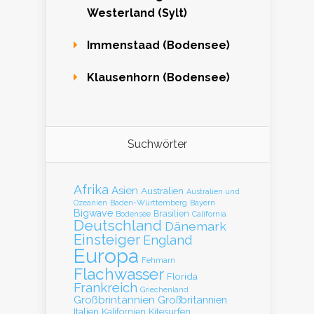
Westerland (Sylt)
Immenstaad (Bodensee)
Klausenhorn (Bodensee)
Suchwörter
Afrika
Asien
Australien
Australien und
Baden-Württemberg
Bayern
Ozeanien
Bigwave
Brasilien
Bodensee
California
Deutschland
Dänemark
Einsteiger
England
Europa
Fehmarn
Flachwasser
Florida
Frankreich
Griechenland
Großbrintannien
Großbritannien
Italien
Kalifornien
Kitesurfen