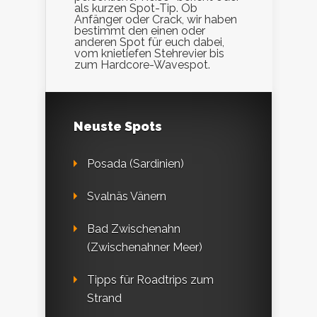
als kurzen Spot-Tip. Ob
Anfänger oder Crack, wir haben
bestimmt den einen oder
anderen Spot für euch dabei,
vom knietiefen Stehrevier bis
zum Hardcore-Wavespot.
Neuste Spots
Posada (Sardinien)
Svalnäs Vänern
Bad Zwischenahn
(Zwischenahner Meer)
Tipps für Roadtrips zum
Strand