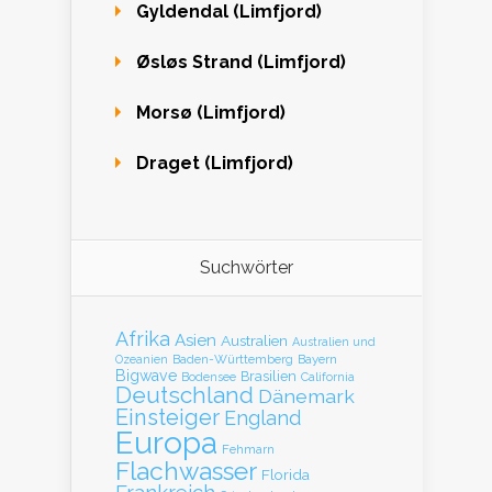
Gyldendal (Limfjord)
Øsløs Strand (Limfjord)
Morsø (Limfjord)
Draget (Limfjord)
Suchwörter
Afrika
Asien
Australien
Australien und
Baden-Württemberg
Bayern
Ozeanien
Bigwave
Brasilien
Bodensee
California
Deutschland
Dänemark
Einsteiger
England
Europa
Fehmarn
Flachwasser
Florida