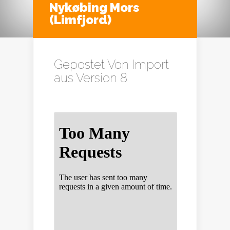
Nykøbing Mors
(Limfjord)
Gepostet Von
Import
aus Version 8