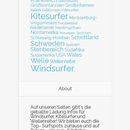
Frankreich
Griechenland
Großbrintannien
Großbritannien
Italien
Kalifornien
Kitesurfen
Kitesurfer
Mecklenburg-
Vorpommern
Neuseeland
Niederlande
Niedersachsen
Nordamerika
Norwegen
Sardinien
Schottland
Schleswig-Holstein
Schweden
Spanien
Stehbereich
Südafrika
Wales
Südamerika
USA
Welle
Wellenreiter
Windsurfer
About
Auf unseren Seiten gibt's die
geballte Ladung Infos für
Windsurfer, Kitesurfer und
Wellenreiter! Wir bieten euch die
Top- Surfspots zuhause und auf