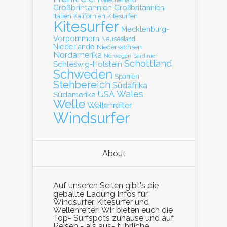
Griechenland
Großbrintannien
Großbritannien
Italien
Kalifornien
Kitesurfen
Kitesurfer
Mecklenburg-
Vorpommern
Neuseeland
Niederlande
Niedersachsen
Nordamerika
Norwegen
Sardinien
Schottland
Schleswig-Holstein
Schweden
Spanien
Stehbereich
Südafrika
Wales
Südamerika
USA
Welle
Wellenreiter
Windsurfer
About
Auf unseren Seiten gibt's die
geballte Ladung Infos für
Windsurfer, Kitesurfer und
Wellenreiter! Wir bieten euch die
Top- Surfspots zuhause und auf
Reisen - als aus- führliche