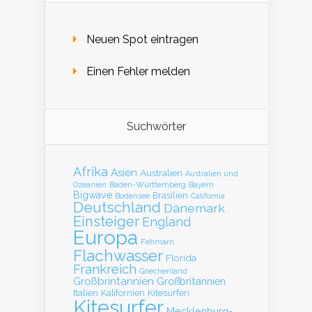
Neuen Spot eintragen
Einen Fehler melden
Suchwörter
Afrika
Asien
Australien
Australien und
Baden-Württemberg
Bayern
Ozeanien
Bigwave
Brasilien
Bodensee
California
Deutschland
Dänemark
Einsteiger
England
Europa
Fehmarn
Flachwasser
Florida
Frankreich
Griechenland
Großbrintannien
Großbritannien
Italien
Kalifornien
Kitesurfen
Kitesurfer
Mecklenburg-