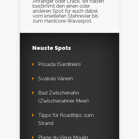
Anfänger oder Crack, wir haben
bestimmt den einen oder
anderen Spot für euch dabei,
vom knietiefen Stehrevier bis
zum Hardcore-Wavespot.
Neuste Spots
Posada (Sardinien)
Svalnäs Vänern
Bad Zwischenahn
(Zwischenahner Meer)
Tipps für Roadtrips zum
Strand
Plage du Vieux Moulin