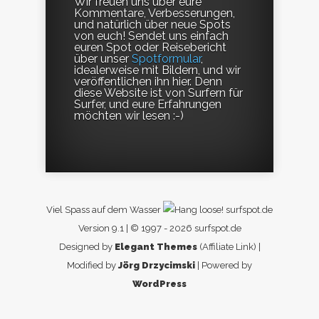
Wir freuen uns über eure
Kommentare, Verbesserungen,
und natürlich über neue Spots
von euch! Sendet uns einfach
euren Spot oder Reisebericht
über unser
Spotformular
,
idealerweise mit Bildern, und wir
veröffentlichen ihn hier. Denn
diese Website ist von Surfern für
Surfer, und eure Erfahrungen
möchten wir lesen :-)
Viel Spass auf dem Wasser
surfspot.de
Version 9.1 | © 1997 - 2026 surfspot.de
Designed by
Elegant Themes
(Affiliate Link) |
Modified by
Jörg Drzycimski
| Powered by
WordPress