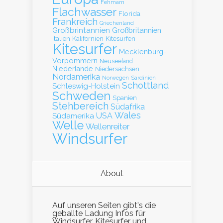
Fehmarn
Flachwasser
Florida
Frankreich
Griechenland
Großbrintannien
Großbritannien
Italien
Kalifornien
Kitesurfen
Kitesurfer
Mecklenburg-
Vorpommern
Neuseeland
Niederlande
Niedersachsen
Nordamerika
Norwegen
Sardinien
Schottland
Schleswig-Holstein
Schweden
Spanien
Stehbereich
Südafrika
Wales
Südamerika
USA
Welle
Wellenreiter
Windsurfer
About
Auf unseren Seiten gibt's die
geballte Ladung Infos für
Windsurfer, Kitesurfer und