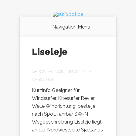
Navigation Menu
Liseleje
GEPOSTET VON
IMPORT AUS
VERSION 8
Kurzinfo Geeignet für:
Windsurfer, Kitesurfer Revier:
Welle Windrichtung: beste je
nach Spot, fahrbar SW-N
Wegbeschreibung Liseleje liegt
an der Nordwestseite Sjællands